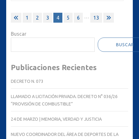
Paginación
…
1
2
3
4
5
6
13
de
entradas
Buscar
BUSCAR
Publicaciones Recientes
DECRETO N. 073
LLAMADO A LICITACIÓN PRIVADA. DECRETO N° 036/26
“PROVISIÓN DE COMBUSTIBLE”
24 DE MARZO | MEMORIA, VERDAD Y JUSTICIA
NUEVO COORDINADOR DEL ÁREA DE DEPORTES DE LA