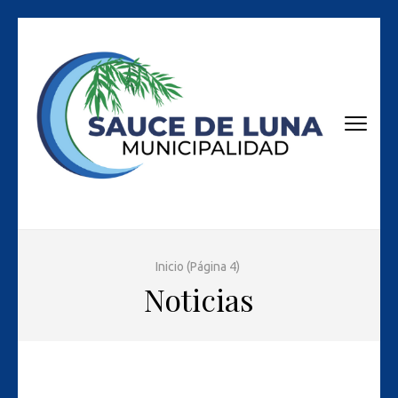
Skip
to
content
(Press
Enter)
Página Oficial Municipio de Sauce de Luna
Inicio
(Página 4)
Noticias