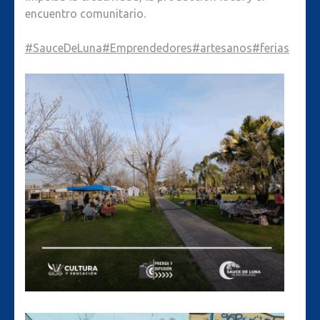
encuentro comunitario.
#SauceDeLuna
#Emprendedores
#artesanos
#ferias