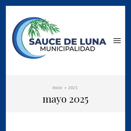
Skip
to
content
(Press
Enter)
Página Oficial Municipio de Sauce de Luna
Inicio
>
2025
mayo 2025