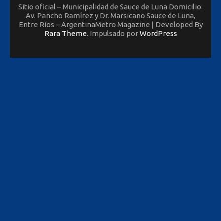
Sitio oficial – Municipalidad de Sauce de Luna Domicilio:
Av. Pancho Ramírez y Dr. Marsicano Sauce de Luna,
Entre Ríos – ArgentinaMetro Magazine | Developed By
Rara Theme
. Impulsado por
WordPress