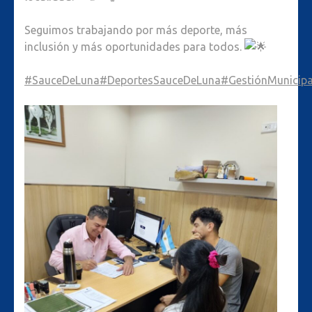
Seguimos trabajando por más deporte, más
inclusión y más oportunidades para todos.
#SauceDeLuna
#DeportesSauceDeLuna
#GestiónMunicipa