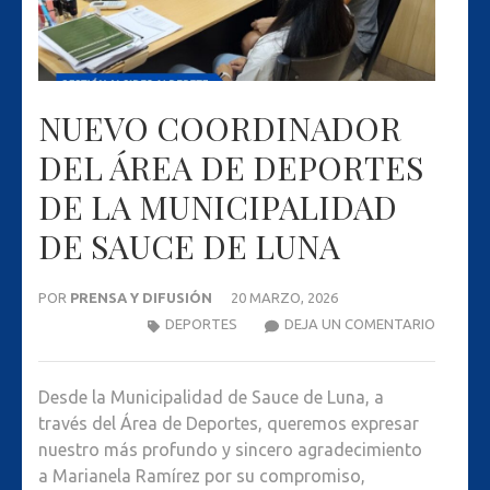
NUEVO COORDINADOR
DEL ÁREA DE DEPORTES
DE LA MUNICIPALIDAD
DE SAUCE DE LUNA
POR
PRENSA Y DIFUSIÓN
20 MARZO, 2026
NUEVO
DEPORTES
DEJA UN COMENTARIO
COORDI
DEL
Desde la Municipalidad de Sauce de Luna, a
ÁREA
través del Área de Deportes, queremos expresar
DE
nuestro más profundo y sincero agradecimiento
DEPORT
a Marianela Ramírez por su compromiso,
DE