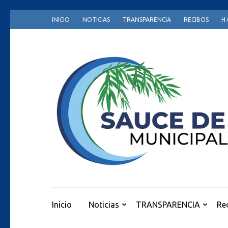
Skip
INICIO
NOTICIAS
TRANSPARENCIA
RECIBOS
H.
to
content
(Press
Enter)
Inicio
Noticias
TRANSPARENCIA
Re