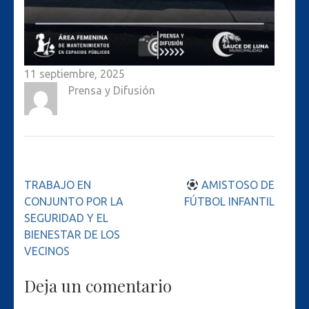
11 septiembre, 2025
Prensa y Difusión
Navegación
TRABAJO EN
AMISTOSO DE
de
CONJUNTO POR LA
FÚTBOL INFANTIL
entradas
SEGURIDAD Y EL
BIENESTAR DE LOS
VECINOS
Deja un comentario