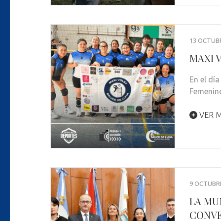
13 OCTUBR
MAXI 
En el dí
Femenino
VER M
9 OCTUBRE
LA MU
CONVE