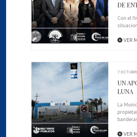
DE ENT
Con el fi
situacion
VER M
7 OCTUBRE
UN AP
LUNA
La Munic
propieta
bandera
VER M