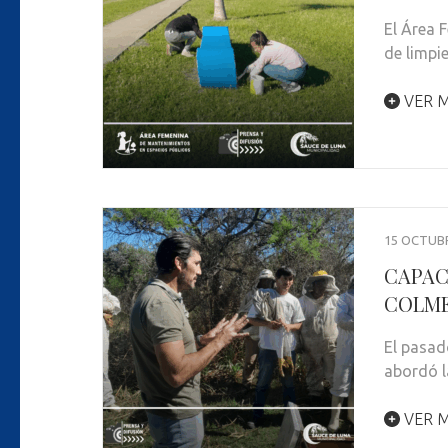
El Área 
de limpi
VER M
15 OCTUBR
CAPAC
COLM
El pasad
abordó l
VER M