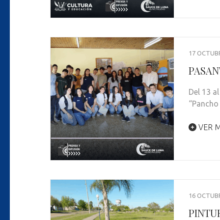
17 OCTUBR
PASAN
Del 13 al
“Pancho 
VER M
16 OCTUBR
PINTU