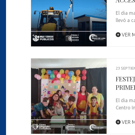
El dia m
llevó a 
VER M
23 SEPTIE
FESTE
PRIME
El dia m
Centro I
VER M