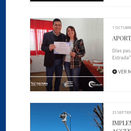
1 OCTUBRE
APORT
Días pas
Estrada”
VER M
23 SEPTIE
IMPLE
ACCES