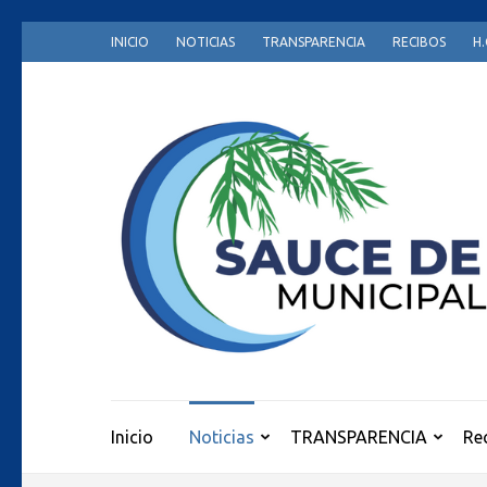
Skip
INICIO
NOTICIAS
TRANSPARENCIA
RECIBOS
H.
to
content
(Press
Enter)
Inicio
Noticias
TRANSPARENCIA
Re