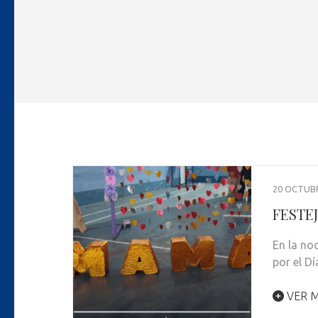
20 OCTUBR
FESTE
En la no
por el D
VER M