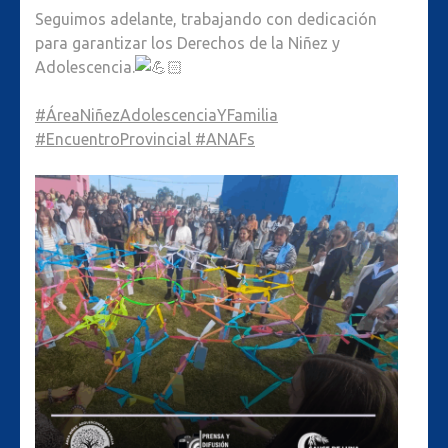
Seguimos adelante, trabajando con dedicación
para garantizar los Derechos de la Niñez y
Adolescencia.
#ÁreaNiñezAdolescenciaYFamilia
#EncuentroProvincial
#ANAFs