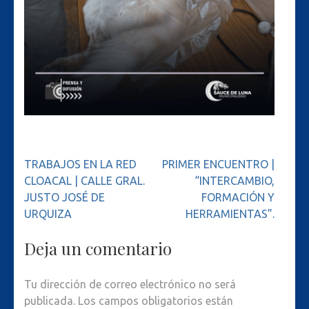
Navegación
TRABAJOS EN LA RED
PRIMER ENCUENTRO |
de
CLOACAL | CALLE GRAL.
“INTERCAMBIO,
entradas
JUSTO JOSÉ DE
FORMACIÓN Y
URQUIZA
HERRAMIENTAS”.
Deja un comentario
Tu dirección de correo electrónico no será
publicada.
Los campos obligatorios están