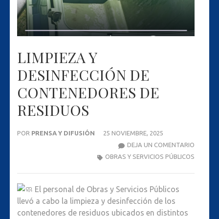
LIMPIEZA Y
DESINFECCIÓN DE
CONTENEDORES DE
RESIDUOS
POR
PRENSA Y DIFUSIÓN
25 NOVIEMBRE, 2025
LIMPIEZ
DEJA UN COMENTARIO
Y
OBRAS Y SERVICIOS PÚBLICOS
DESINF
DE
El personal de Obras y Servicios Públicos
CONTEN
llevó a cabo la limpieza y desinfección de los
DE
contenedores de residuos ubicados en distintos
RESIDU