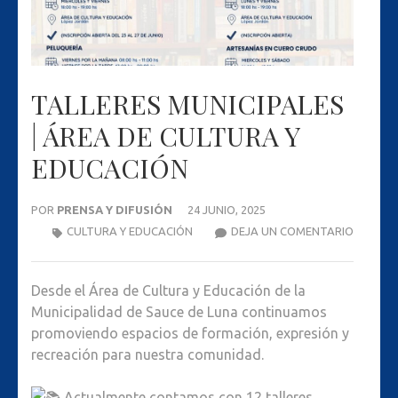
TALLERES MUNICIPALES
| ÁREA DE CULTURA Y
EDUCACIÓN
POR
PRENSA Y DIFUSIÓN
24 JUNIO, 2025
TALLER
CULTURA Y EDUCACIÓN
DEJA UN COMENTARIO
MUNICIP
|
Desde el Área de Cultura y Educación de la
ÁREA
Municipalidad de Sauce de Luna continuamos
DE
promoviendo espacios de formación, expresión y
CULTUR
recreación para nuestra comunidad.
Y
EDUCAC
Actualmente contamos con 12 talleres