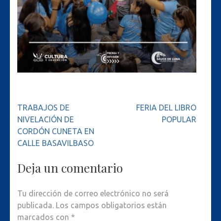
Navegación
TRABAJOS DE
FERIA DEL LIBRO
de
NIVELACIÓN DE
POPULAR
entradas
CORDÓN CUNETA EN
CALLE BASAVILBASO
Deja un comentario
Tu dirección de correo electrónico no será
publicada.
Los campos obligatorios están
marcados con
*