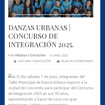
DANZAS URBANAS |
CONCURSO DE
INTEGRACIÓN 2025.
POR
PRENSA Y DIFUSIÓN
9 JUNIO, 2025
DANZA
CULTURA Y EDUCACIÓN
DEJA UN COMENTARIO
URBAN
|
E
l día sábado 7 de junio, integrantes del
CONCU
Taller Municipal de Danza Urbana viajaron a la
DE
ciudad de Concordia para participar del Concurso
INTEGR
de Integración 2025 en sus 30 años,
2025.
representando a Sauce de Luna con gran
entusiasmo, talento y compromiso.