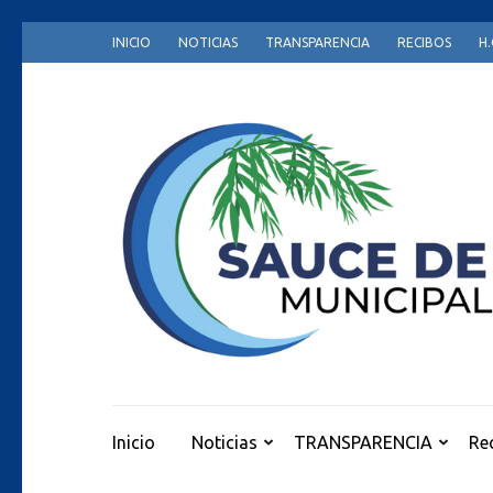
Skip
INICIO
NOTICIAS
TRANSPARENCIA
RECIBOS
H.
to
content
(Press
Enter)
Inicio
Noticias
TRANSPARENCIA
Re