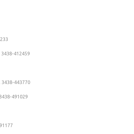
1233
l. 3438-412459
l. 3438-443770
. 3438-491029
491177